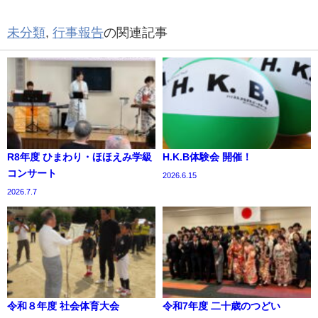
未分類
,
行事報告
の関連記事
R8年度 ひまわり・ほほえみ学級
H.K.B体験会 開催！
コンサート
2026.6.15
2026.7.7
令和８年度 社会体育大会
令和7年度 二十歳のつどい