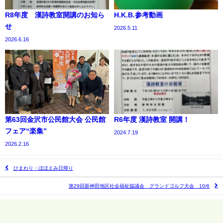
R8年度 漢詩教室開講のお知ら
H.K.B.参考動画
せ
2026.5.11
2026.6.16
第63回金沢市公民館大会 公民館
R6年度 漢詩教室 開講！
フェア“楽集”
2024.7.19
2026.2.16
ひまわり・ほほえみ日帰り
第29回新神田地区社会福祉協議会 グランドゴルフ大会 10/6